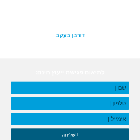
דורבן בעקב
לתיאום פגישת ייעוץ חינם:
שליחה