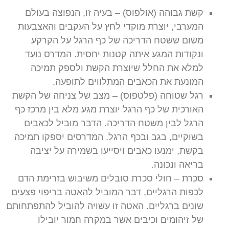
קשת גבוהה (אולפוס) – בעיה זו, הנפוצה בעולם
המערבי, יוצרת מוקדי לחץ על העקבים והאצבעות
משום ששטח הדריכה של כף הרגל על הקרקע
ונקודות המגע איתה קטנות יחסית. המדרס נועד
למלא את החלל שיוצרת הקשת ולספק תמיכה
המונעת את הכאבים המתלווים לתופעה.
רגל שטוחה (פלטפוס) – מצב של צניחה של הקשת
האורכית של כף הרגל יוצרת מגע מלא בין מרכז כף
הרגל לבין משטח הדריכה. הדבר מוביל לכאבים
בשוקיים, בגב ובכף הרגל. המדרסים יספקו תמיכה
בקשת, ימנעו כאבים ויסייעו בשמירה על יציבה
בריאה ונכונה.
סכרת – חולי סכרת סובלים משיבוש בזרימת הדם
לכפות הרגליים, דבר המוביל להאטה בריפוי פצעים
שונים ברגליים. האטה זו עשויה להוביל להתפתחותם
של זיהומים וכיבים אשר במקרה חמור יובילו