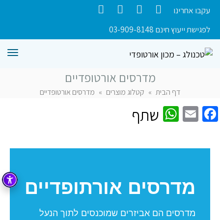
עקבו אחרינו
Contact
Instagram
YouTube
Facebook
לפגישת ייעוץ חינם 03-909-8148
תפרי
מדרסים אורטופדיים
דף הבית
»
קטלוג מוצרים
»
מדרסים אורטופדיים
WhatsApp
Facebook
Email
שתף
מדרסים אורתופדיים
מדרסים הם אביזרים שמוכנסים לתוך הנעל