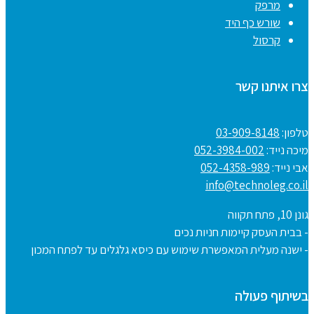
מרפק
שורש כף היד
קרסול
צרו איתנו קשר
טלפון:
03-909-8148
מיכה נייד:
052-3984-002
אבי נייד:
052-4358-989
info@technoleg.co.il
גונן 10, פתח תקווה
- בבית העסק קיימות חניות נכים
- ישנה מעלית המאפשרת שימוש עם כיסא גלגלים עד לפתח המכון
בשיתוף פעולה