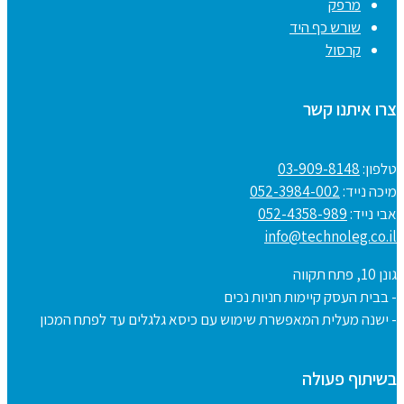
מרפק
שורש כף היד
קרסול
צרו איתנו קשר
טלפון:
03-909-8148
מיכה נייד:
052-3984-002
אבי נייד:
052-4358-989
info@technoleg.co.il
גונן 10, פתח תקווה
- בבית העסק קיימות חניות נכים
- ישנה מעלית המאפשרת שימוש עם כיסא גלגלים עד לפתח המכון
בשיתוף פעולה