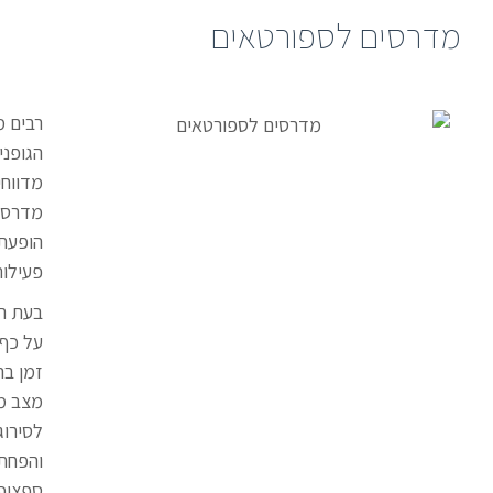
מדרסים לספורטאים
רבים מ
הגופני
מדווחי
מדרסי
הופעת
פעילות
בעת רי
על כף 
זמן בה
מצב מת
לסירוג
והפחתת
ספציפי