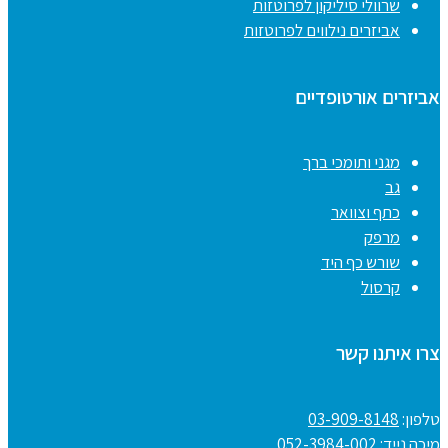
שרוולי סיליקון לפרוטזות
אביזרים נילווים לפרוטזות
אביזרים אורטופדיים
מגני ותומכי ברך
גב
כתף וצוואר
מרפק
שורש כף היד
קרסול
צרו איתנו קשר
טלפון:
03-909-8148
מיכה נייד:
052-3984-002