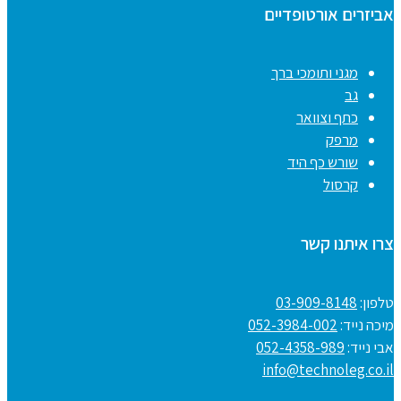
אביזרים אורטופדיים
מגני ותומכי ברך
גב
כתף וצוואר
מרפק
שורש כף היד
קרסול
צרו איתנו קשר
טלפון:
03-909-8148
מיכה נייד:
052-3984-002
אבי נייד:
052-4358-989
info@technoleg.co.il