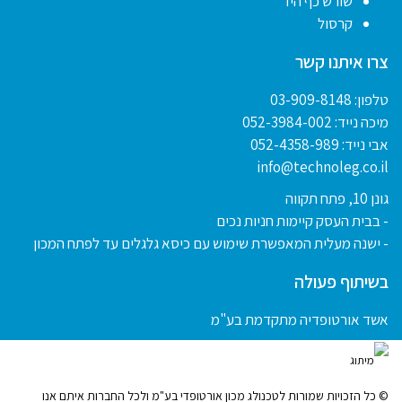
שורש כף היד
קרסול
צרו איתנו קשר
טלפון:
03-909-8148
מיכה נייד:
052-3984-002
אבי נייד:
052-4358-989
info@technoleg.co.il
גונן 10, פתח תקווה
- בבית העסק קיימות חניות נכים
- ישנה מעלית המאפשרת שימוש עם כיסא גלגלים עד לפתח המכון
בשיתוף פעולה
אשד אורטופדיה מתקדמת בע"מ
© כל הזכויות שמורות לטכנולג מכון אורטופדי בע"מ ולכל החברות איתם אנו