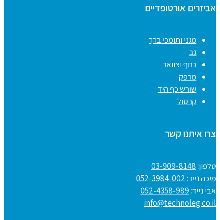
אביזרים אורטופדיים
מגני ותומכי ברך
גב
כתף וצוואר
מרפק
שורש כף היד
קרסול
צרו איתנו קשר
טלפון:
03-909-8148
מיכה נייד:
052-3984-002
אבי נייד:
052-4358-989
info@technoleg.co.il