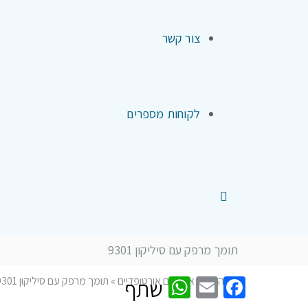
צור קשר
לקוחות מספרים
תומך מרפק עם סיליקון 9301
WhatsApp
Facebook
Email
דף הבית
»
אביזרים אורטופדיים
»
תומך מרפק עם סיליקון 9301
שתף