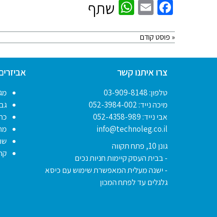
WhatsApp
Facebook
Email
שתף
« פוסט קודם
צרו איתנו קשר
אביזרים
טלפון:
03-909-8148
מגנ
מיכה נייד:
052-3984-002
גב
אבי נייד:
052-4358-989
כת
info@technoleg.co.il
מר
שו
גונן 10, פתח תקווה
קר
- בבית העסק קיימות חניות נכים
- ישנה מעלית המאפשרת שימוש עם כיסא
גלגלים עד לפתח המכון