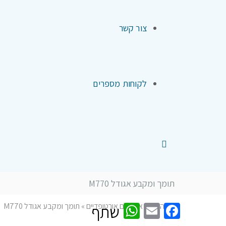
צור קשר
לקוחות מספרים
תומך ומקבע אגודל M770
WhatsApp
Facebook
Email
דף הבית
»
אביזרים אורטופדיים
»
תומך ומקבע אגודל M770
שתף