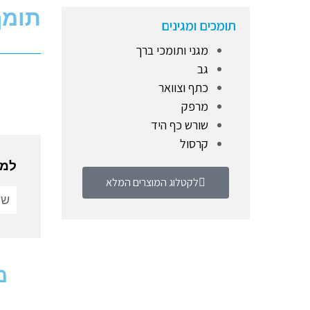
תומך 
תומכים ומגינים
מגני ותומכי ברך
גב
כתף וצוואר
מרפק
שורש כף היד
קרסול
למי
לקטלוג המוצרים המלא
מ