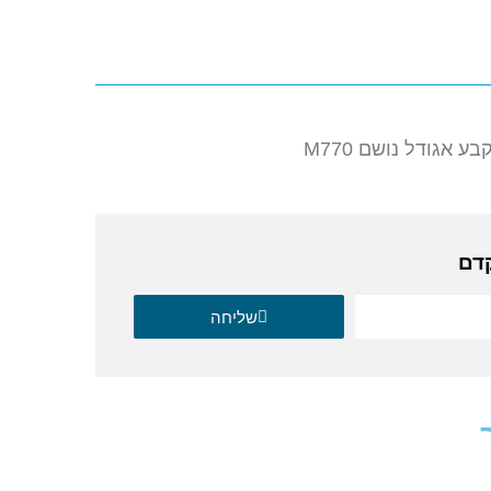
ע אגודל נושם M770
קדם
שליחה