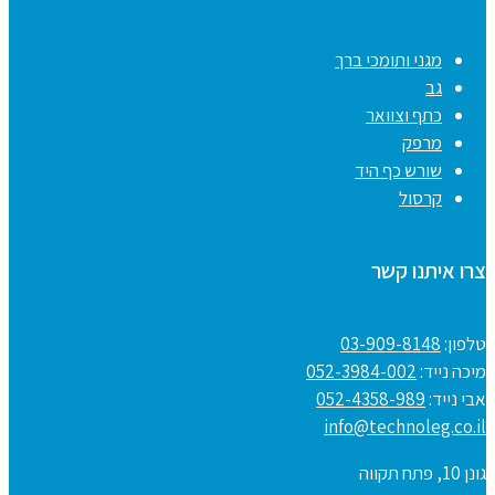
מגני ותומכי ברך
גב
כתף וצוואר
מרפק
שורש כף היד
קרסול
צרו איתנו קשר
טלפון:
03-909-8148
מיכה נייד:
052-3984-002
אבי נייד:
052-4358-989
info@technoleg.co.il
גונן 10, פתח תקווה