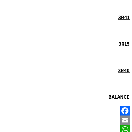
3R41
3R15
3R40
BALANCE
Facebook
Email