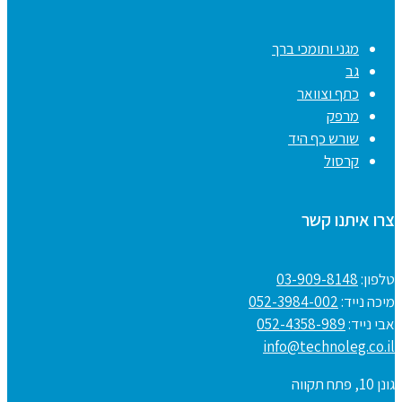
מגני ותומכי ברך
גב
כתף וצוואר
מרפק
שורש כף היד
קרסול
צרו איתנו קשר
טלפון:
03-909-8148
מיכה נייד:
052-3984-002
אבי נייד:
052-4358-989
info@technoleg.co.il
גונן 10, פתח תקווה