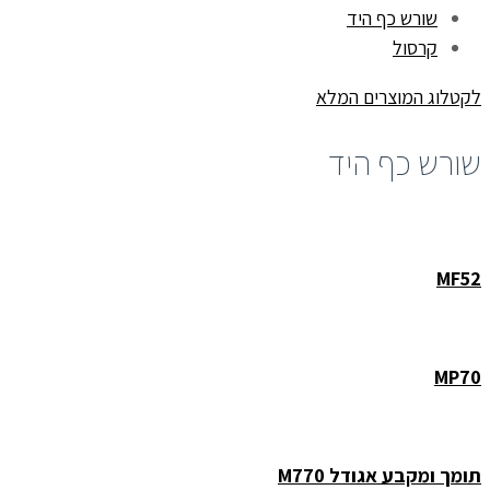
שורש כף היד
קרסול
לקטלוג המוצרים המלא
שורש כף היד
MF52
MP70
תומך ומקבע אגודל M770