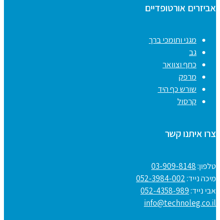
אביזרים אורטופדיים
מגני ותומכי ברך
גב
כתף וצוואר
מרפק
שורש כף היד
קרסול
צרו איתנו קשר
טלפון:
03-909-8148
מיכה נייד:
052-3984-002
אבי נייד:
052-4358-989
info@technoleg.co.il