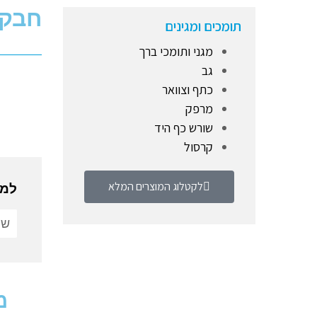
חבק 
תומכים ומגינים
מגני ותומכי ברך
גב
כתף וצוואר
מרפק
שורש כף היד
קרסול
לקטלוג המוצרים המלא
למי
מ