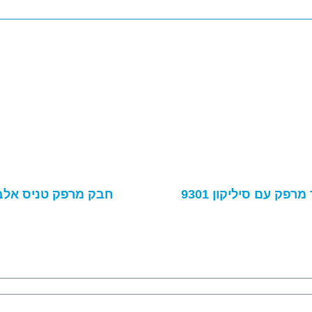
רפק עם סיליקון 9301
חבק מרפק טניס אלב