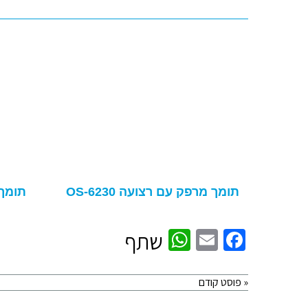
תומך מרפק עם רצועה OS-6230
תומך מ
WhatsApp
Facebook
Email
שתף
« פוסט קודם