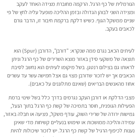
הנורמלית של כף הרגל. הרקמה מחוברת מצידה האחד לעקב
ומצידה השני לבוהן הגדולה ובזמן ההליכה מופעל עליה לחץ של פי
שניים ממשקל הגוף. כשיש דלקת ברקמת חיבור זו, הדבר גורם
לכאבים בעקב.
לעיתים הכאב נגרם ממה שנקרא: "דורבן", הדורבן (Spur) הוא
תוצאה של משקעי סידן באזור מוצא השרירים של כף הרגל וניתן
לראותו גם בצילום רנטגן. בשל מיקומו לעיתים הוא נחשב לסיבת
הכאבים אך יש לזכור שדורבן מצוי גם אצל חמישה עשר עד עשרים
אחוז מהאנשים הבריאים (שאינם מתלוננים על כאבים).
מצבי הדלקת או דורבן העקב נגרמים בדרך כלל בשל שינוי ברמת
הפעילות הגופנית, חוסר בתמיכה של קשת כף הרגל בתוך הנעל,
גמישות ירודה של שרירי השוק, עודף משקל, פציעה או חבלה באזור,
עמידה והליכה ממושכות או שימוש בנעליים קשיחות מדי שאינן
נענות לכיפוף הרגיל של קשת כף הרגל. יש לזכור שיכולות להיות