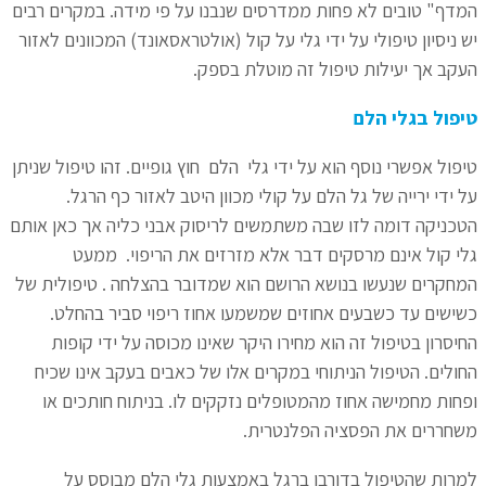
המדף" טובים לא פחות ממדרסים שנבנו על פי מידה. במקרים רבים
יש ניסיון טיפולי על ידי גלי על קול (אולטראסאונד) המכוונים לאזור
העקב אך יעילות טיפול זה מוטלת בספק.
טיפול בגלי הלם
טיפול אפשרי נוסף הוא על ידי גלי הלם חוץ גופיים. זהו טיפול שניתן
על ידי ירייה של גל הלם על קולי מכוון היטב לאזור כף הרגל.
הטכניקה דומה לזו שבה משתמשים לריסוק אבני כליה אך כאן אותם
גלי קול אינם מרסקים דבר אלא מזרזים את הריפוי. ממעט
המחקרים שנעשו בנושא הרושם הוא שמדובר בהצלחה . טיפולית של
כשישים עד כשבעים אחוזים שמשמעו אחוז ריפוי סביר בהחלט.
החיסרון בטיפול זה הוא מחירו היקר שאינו מכוסה על ידי קופות
החולים. הטיפול הניתוחי במקרים אלו של כאבים בעקב אינו שכיח
ופחות מחמישה אחוז מהמטופלים נזקקים לו. בניתוח חותכים או
משחררים את הפסציה הפלנטרית.
למרות שהטיפול בדורבן ברגל באמצעות גלי הלם מבוסס על