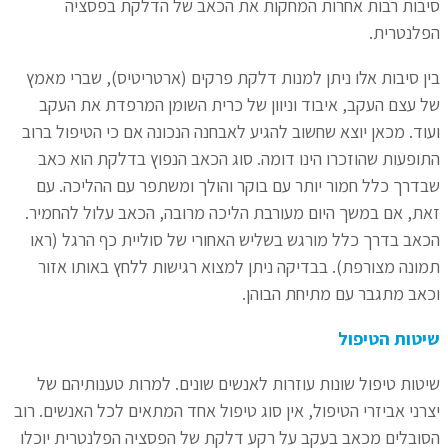
סיבות רבות אחרות המחקות את הכאב של הדלקת בפסציה
הפלנטרית.
בין סיבות אלו ניתן למנות דלקת פרקים (ארטריטיס), שברי מאמץ
של עצם העקב, איבוד וניוון של כרית השומן המרפדת את העקב
ועוד. מכאן יוצא שחשוב להגיע לאבחנה הנכונה אם כי הטיפול ברוב
התופעות שהוזכרו הינו דומה. סוג הכאב הנפוץ בדלקת הוא כאב
שבדרך כלל חמור יותר עם בוקר והולך ומשתפר עם ההליכה. עם
זאת, אם במשך היום מעורבת הליכה מרובה, הכאב עלול להחמיר.
הכאב בדרך כלל מורגש בשליש האחורי של סוליית כף הרגל (ראו
תמונה מצורפת). בבדיקה ניתן למצוא רגישות ללחץ באותו אזור
וכאב מתגבר עם מתיחת הבוהן.
שיטות הטיפול
שיטות טיפול שונות עוזרות לאנשים שונים. למרות טענותיהם של
יצרני אביזרי הטיפול, אין סוג טיפול אחד המתאים לכל האנשים. רוב
הסובלים מכאב בעקב על רקע דלקת של הפסציה הפלנטרית יוכלו