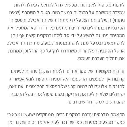
ליהנות מטיפול לא ניתוחי. מכשול גדול להחלמה עלולה להיות
עמידה ממושכת על הרגליים במשך היום. הטיפול השמרני (שאינו
ניתוחי) היעיל ביותר הוא על ידי מתיחות של גיד אכילס והפסציה
הפלנטרית בתרגילים מיוחדים הניתנים על ידי הרופא המטפל. את
המתיחה ניתן גם להשיג על ידי סד לילה ובמקרים קשים אף ניתן
להשתמש בגבס על מנת להשיג מתיחה קבועה. מתיחת גיד אכילס
או של הפסציה הפלנטרית משחררת לחץ על כף הרגל וכן ממתנת
את תהליך העברת העומס.
זריקות מקומיות של סטרואידים (לאזור העקב) עוזרות לעיתים
קרובות אך לפעמים ההשפעה היא זמנית ותופעת לוואי אפשרית
להזרקות אלו עלולה להיות קרע של הפסציה הפלנטרית. עם זאת,
יש חולים שלא יחליפו את הזריקה בשום טיפול אחר בשל ההטבה
שהם חשים למשך חודשים רבים.
התאמת מדרסים עוזרת במקרים רבים. ממחקרים שנעשו נמצא כי
כאשר מבצעים מתיחות כפי שהוזכר לעיל אזי מדרסים שנקנו "מן