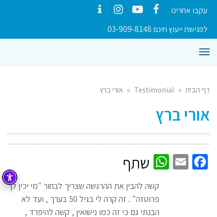
עקבו אחרינו
Contact
Instagram
YouTube
Facebook
לפגישת ייעוץ חינם 03-909-8148
תפריט
דף הבית
»
Testimonial
»
אורי ברץ
אורי ברץ
WhatsApp
Facebook
Email
שתף
קשה להבין את ההרגשה שצריך לבחור "מי יכין לך
פרוטזה" . זה קרה לי בגיל 50 בערך , ועד לא
הבנתי גם כי זה כמו נישואין , קשה להיפרד ,