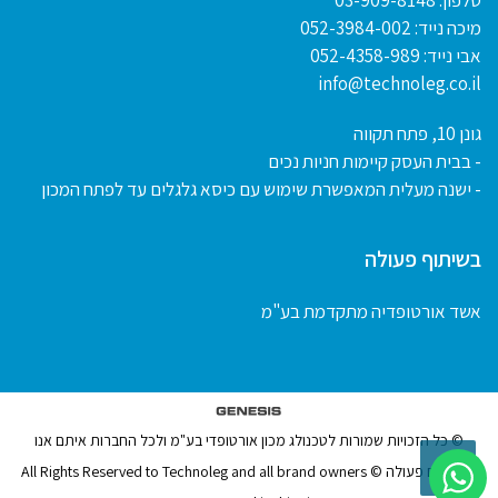
טלפון:
03-909-8148
מיכה נייד:
052-3984-002
אבי נייד:
052-4358-989
info@technoleg.co.il
גונן 10, פתח תקווה
- בבית העסק קיימות חניות נכים
- ישנה מעלית המאפשרת שימוש עם כיסא גלגלים עד לפתח המכון
בשיתוף פעולה
אשד אורטופדיה מתקדמת בע"מ
© כל הזכויות שמורות לטכנולג מכון אורטופדי בע"מ ולכל החברות איתם אנו
גלילה
משתפים פעולה © All Rights Reserved to Technoleg and all brand owners
לראש