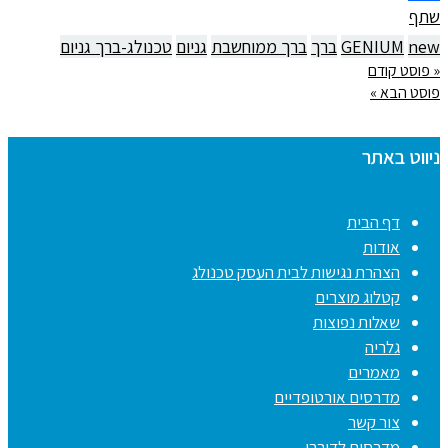
שתף
new
GENIUM
ברך
ברך ממוחשבת
גניום
טכנולג-ברך גניום
« פוסט קודם
פוסט הבא »
ניווט באתר
דף הבית
אודות
הצהרת נגישות לבית העסק טכנולג
קטלוג מוצרים
שאלות נפוצות
גלריה
מאמרים
מדרסים אורטופדיים
צור קשר
מדרסים לדורבן