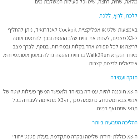
מלאה, שחיה, רחצה, שיט וכל פעילות המשלבת מים.
ללכת, לרוץ, ללכת
באמצעות שלט או אפליקציית Cockpit לאנדרואיד, ניתן להחליף
ל-X3 מצבים, לשנות את זווית שלב ההנפה ובכך להתאים אותה
לריצה או לכל ספורט אחר בקלות ובמהירות. בנוסף, לברך מצב
מיוחד הנקרא Walk2Run בו זווית ההנפה גדלה באופן אוטומטי והיא
אידיאלית לריצות קצרות.
חזקה ועמידה
ה-X3 תוכננה להיות עמידה במיוחד ולאפשר המשך פעילות שטח של
אנשי צבא ומשטרה. כתוצאה מכך, ה-X3 מתאימה לעבודה בכל
תנאי שטח ואף במים.
ההליכה הטבעית ביותר
ה-X3 כוללת יחידת שליטה ובקרה מתקדמת בעלת פטנט ייחודי