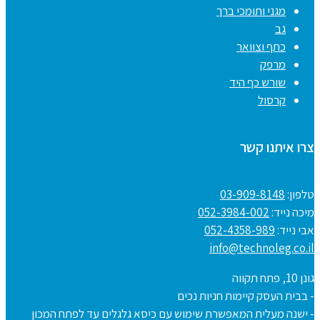
מגני ותומכי ברך
גב
כתף וצוואר
מרפק
שורש כף היד
קרסול
צרו איתנו קשר
טלפון:
03-909-8148
מיכה נייד:
052-3984-002
אבי נייד:
052-4358-989
info@technoleg.co.il
גונן 10, פתח תקווה
- בבית העסק קיימות חניות נכים
- ישנה מעלית המאפשרת שימוש עם כיסא גלגלים עד לפתח המכון