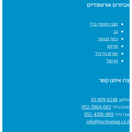
אביזרים אורטופדיים
מגני ותומכי ברך
גב
כתף וצוואר
מרפק
שורש כף היד
קרסול
צרו איתנו קשר
טלפון:
03-909-8148
מיכה נייד:
052-3984-002
אבי נייד:
052-4358-989
info@technoleg.co.il