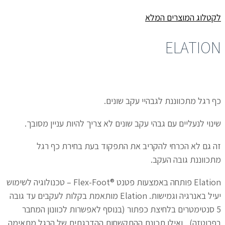
לקטלוג המוצרים המלא
ELATION
כף רגל מתכווננת לגבהיי עקב שונים.
שינוי לנעליים עם גבהי עקב שונים לא צריך להיות עניין מסובך.
זה גם לא הכרחי להקריב את התפקוד בעת בחירת כף רגל
מתכווננת גובה העקב.
Elation פותחה באמצעות פטנט ®Flex-Foot – טכנולוגיה לשימוש
יעיל באנרגיה וגמישות. Elation מותאמת בקלות לעקבים עד גובה
5 סנטימטרים בלחיצת כפתור (בנוסף לאפשרות לכוונון המחבר
בפרוטזה) , ואילו תכונת ההתקשחות ההדרגתית של הרגל מתאימה