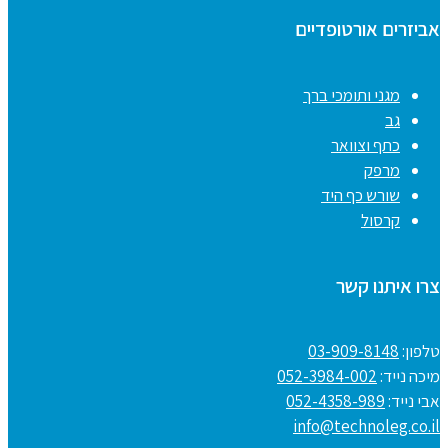
אביזרים אורטופדיים
מגני ותומכי ברך
גב
כתף וצוואר
מרפק
שורש כף היד
קרסול
צרו איתנו קשר
טלפון:
03-909-8148
מיכה נייד:
052-3984-002
אבי נייד:
052-4358-989
info@technoleg.co.il