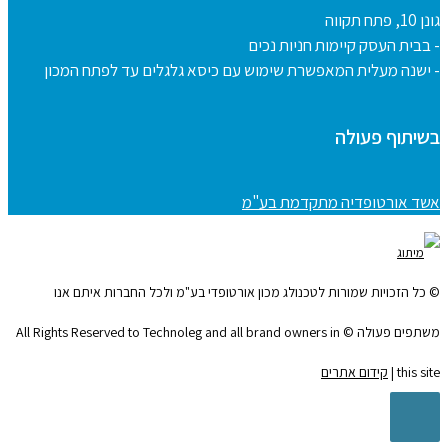
גונן 10, פתח תקווה
- בבית העסק קיימות חניות נכים
- ישנה מעלית המאפשרת שימוש עם כיסא גלגלים עד לפתח המכון
בשיתוף פעולה
אשד אורטופדיה מתקדמת בע"מ
© כל הזכויות שמורות לטכנולג מכון אורטופדי בע"מ ולכל החברות איתם אנו
משתפים פעולה © All Rights Reserved to Technoleg and all brand owners in
this site |
קידום אתרים
גלילה