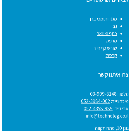
מגני ותומכי ברך
גב
כתף וצוואר
מרפק
שורש כף היד
קרסול
צרו איתנו קשר
טלפון:
03-909-8148
מיכה נייד:
052-3984-002
אבי נייד:
052-4358-989
info@technoleg.co.il
גונן 10, פתח תקווה