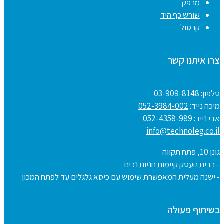
מרפק
שורש כף היד
קרסול
צרו איתנו קשר
טלפון:
03-909-8148
מיכה נייד:
052-3984-002
אבי נייד:
052-4358-989
info@technoleg.co.il
גונן 10, פתח תקווה
- בבית העסק קיימות חניות נכים
- ישנה מעלית המאפשרת שימוש עם כיסא גלגלים עד לפתח המכון
בשיתוף פעולה