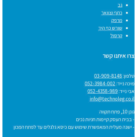
גב
כתף וצוואר
מרפק
שורש כף היד
קרסול
צרו איתנו קשר
טלפון:
03-909-8148
מיכה נייד:
052-3984-002
אבי נייד:
052-4358-989
info@technoleg.co.il
גונן 10, פתח תקווה
- בבית העסק קיימות חניות נכים
- ישנה מעלית המאפשרת שימוש עם כיסא גלגלים עד לפתח המכון